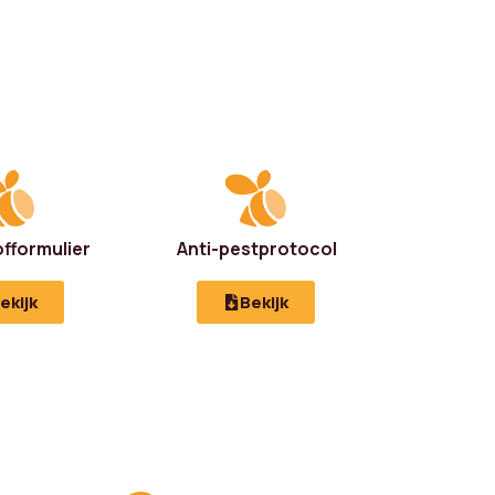
offormulier
Anti-pestprotocol
ekijk
Bekijk