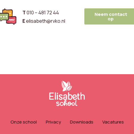
T
010 – 481 72 44
Neem contact
op
E
elisabeth@rvko.nl
Onze school
Privacy
Downloads
Vacatures